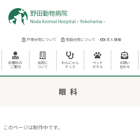
野田動物病院
Noda Animal Hospital – Yokohama –
戸塚分院について
荏田分院について
求人情報
診療科の
当院に
わんにゃん
ペット
お問い
ご案内
ついて
ドック
ホテル
合わせ
眼科
このページは制作中です。