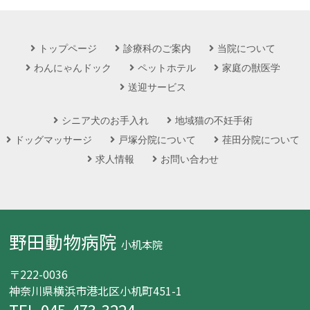
トップページ
診療科のご案内
当院について
わんにゃんドック
ペットホテル
家庭の獣医学
送迎サービス
シニア犬のお手入れ
地域猫の不妊手術
ドッグマッサージ
戸塚分院について
荏田分院について
求人情報
お問い合わせ
野田動物病院
小机本院
〒222-0036
神奈川県横浜市港北区小机町451-1