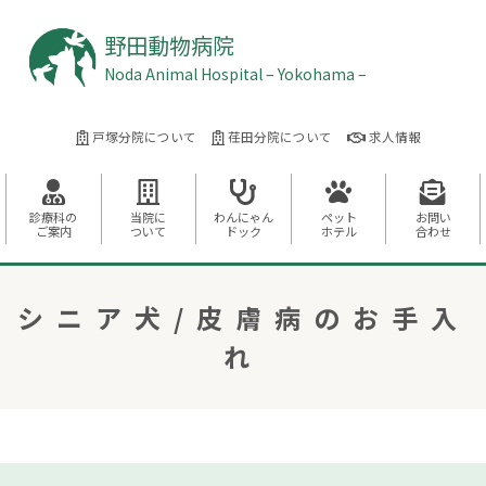
野田動物病院
Noda Animal Hospital – Yokohama –
戸塚分院について
荏田分院について
求人情報
診療科の
当院に
わんにゃん
ペット
お問い
ご案内
ついて
ドック
ホテル
合わせ
シニア犬/皮膚病のお手入
れ