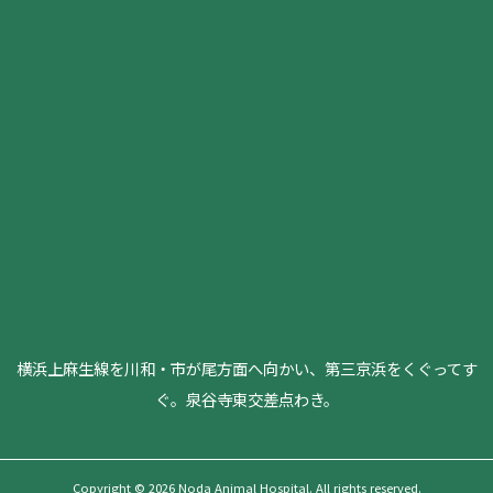
横浜上麻生線を川和・市が尾方面へ向かい、第三京浜をくぐってす
ぐ。泉谷寺東交差点わき。
Copyright © 2026 Noda Animal Hospital. All rights reserved.