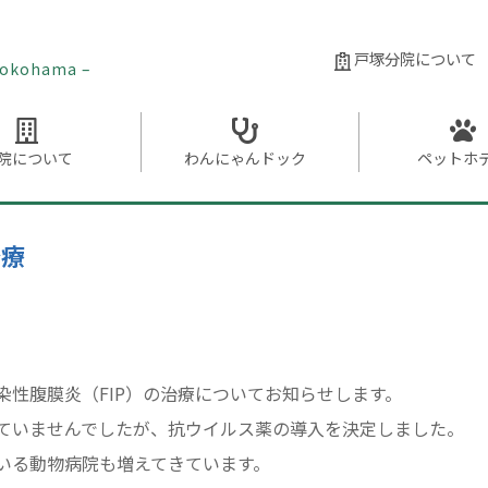
戸塚分院について
 Yokohama –
院に
ついて
わんにゃん
ドック
ペット
ホ
治療
染性腹膜炎（FIP）の治療についてお知らせします。
ていませんでしたが、抗ウイルス薬の導入を決定しました。
いる動物病院も増えてきています。