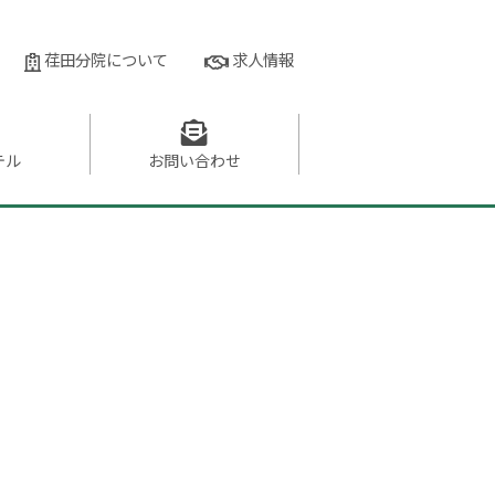
荏田分院について
求人情報
テル
お問い
合わせ