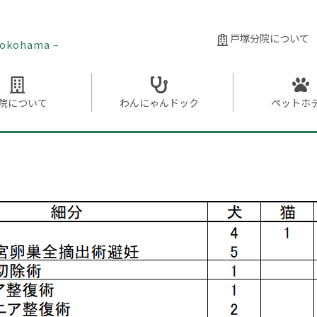
戸塚分院について
 Yokohama –
院に
ついて
わんにゃん
ドック
ペット
ホ