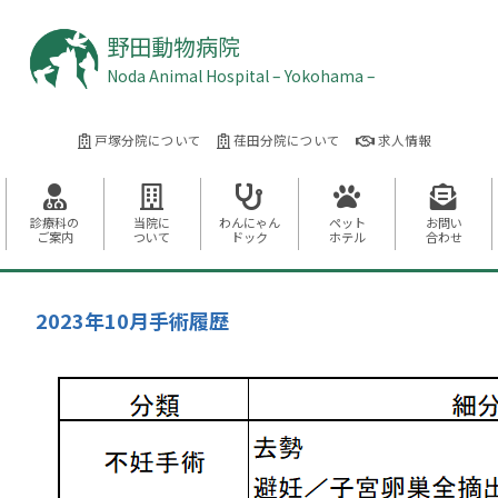
野田動物病院
Noda Animal Hospital – Yokohama –
戸塚分院について
荏田分院について
求人情報
診療科の
当院に
わんにゃん
ペット
お問い
ご案内
ついて
ドック
ホテル
合わせ
2023年10月手術履歴